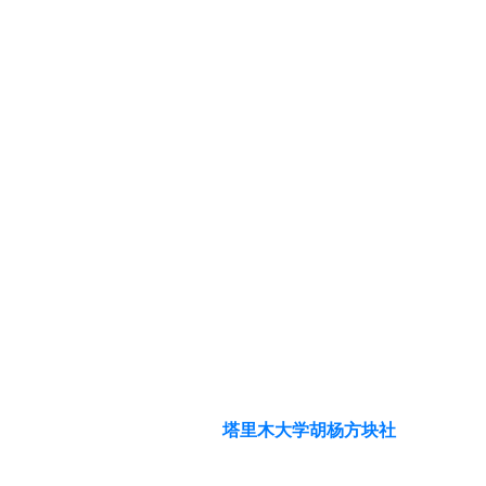
Register Now
Copyright © 2026
塔里木大学胡杨方块社
.
技
术支持：胡杨方块社技术部.